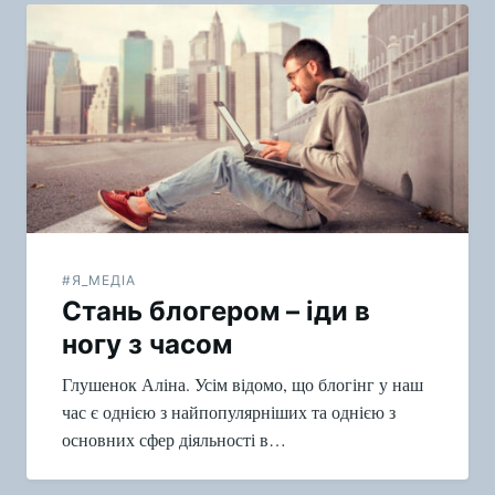
Навигация
по
записям
#Я_МЕДІА
Стань блогером – іди в
ногу з часом
Глушенок Аліна. Усім відомо, що блогінг у наш
час є однією з найпопулярніших та однією з
основних сфер діяльності в…