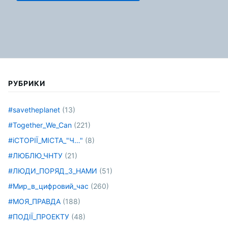
РУБРИКИ
#savetheplanet
(13)
#Together_We_Can
(221)
#іСТОРІЇ_МІСТА_"Ч…"
(8)
#ЛЮБЛЮ_ЧНТУ
(21)
#ЛЮДИ_ПОРЯД_З_НАМИ
(51)
#Мир_в_цифровий_час
(260)
#МОЯ_ПРАВДА
(188)
#ПОДІЇ_ПРОЕКТУ
(48)