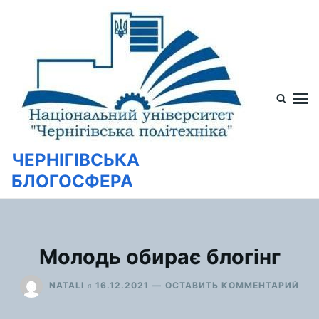
Перейти
Искать:
к
содержимому
ЧЕРНІГІВСЬКА
БЛОГОСФЕРА
Молодь обирає блогінг
ДЛ
в
NATALI
16.12.2021
ОСТАВИТЬ КОММЕНТАРИЙ
МО
ОБИ