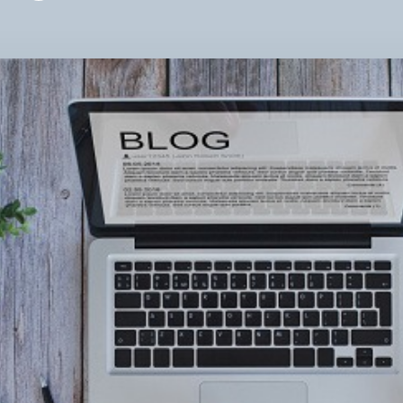
–
ЦЕ
КРУ
АЛ
НЕ
ВА
ЗА
ПР
РЕ
ЖИ