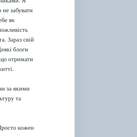
сниками. Я
о не забувати
ебе як
можливість
а. Зараз свій
Деякі блоги
 що отримати
житті.
чи за якими
ьтуру та
 Просто кожен