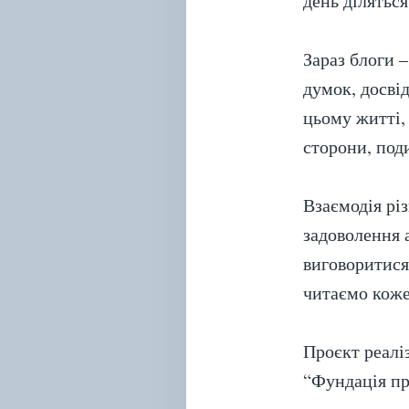
день ділятьс
Зараз блоги 
думок, досві
цьому житті,
сторони, под
Взаємодія рі
задоволення 
виговоритися,
читаємо коже
Проєкт реалі
“Фундація пр