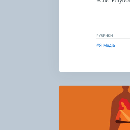
#Che_Polytec
РУБРИКИ
#Я_Медіа
Навигация
по
записям