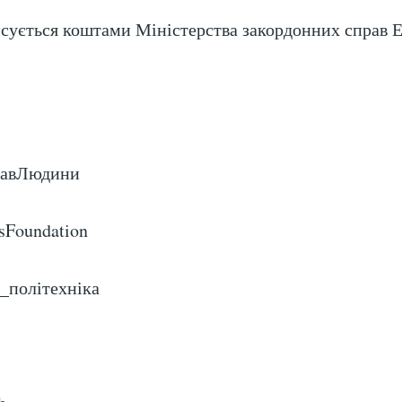
сується коштами Міністерства закордонних справ Е
равЛюдини
sFoundation
а_політехніка