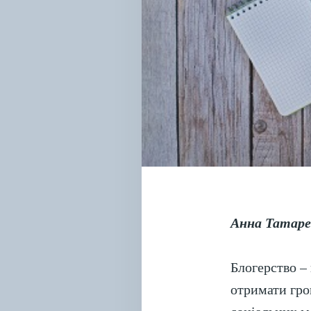
Анна Татаре
Блогерство – 
отримати гро