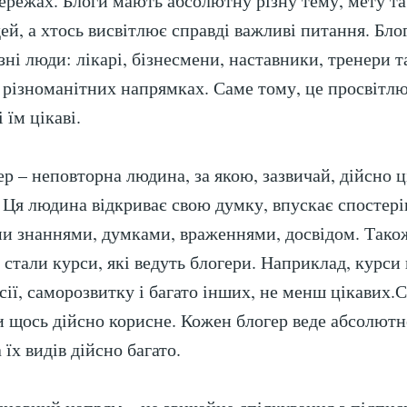
ережах. Блоги мають абсолютну різну тему, мету та
ей, а хтось висвітлює справді важливі питання. Бло
ні люди: лікарі, бізнесмени, наставники, тренери т
в різноманітних напрямках. Саме тому, це просвітл
 їм цікаві.
р – неповторна людина, за якою, зазвичай, дійсно ц
 Ця людина відкриває свою думку, впускає спостеріг
оїми знаннями, думками, враженнями, досвідом. Тако
стали курси, які ведуть блогери. Наприклад, курси п
сії, саморозвитку і багато інших, не менш цікавих.
 щось дійсно корисне. Кожен блогер веде абсолютн
 їх видів дійсно багато.