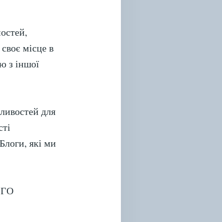
ностей,
своє місце в
ю з іншої
жливостей для
сті
Блоги, які ми
з ГО