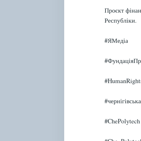
Проєкт фінан
Республіки.
#ЯМедіа
#ФундаціяП
#HumanRight
#чернігівськ
#ChePolytech