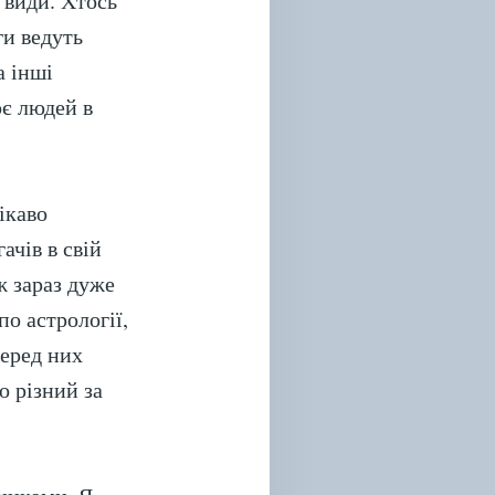
 види. Хтось
ги ведуть
а інші
ює людей в
ікаво
ачів в свій
ж зараз дуже
о астрології,
Серед них
о різний за