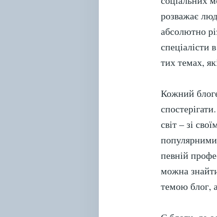
соціальних м
розважає люд
абсолютно різ
спеціалісти 
тих темах, які
Кожний блоге
спостерігати.
світ – зі св
популярними 
певній профе
можна знайти
темою блог, а