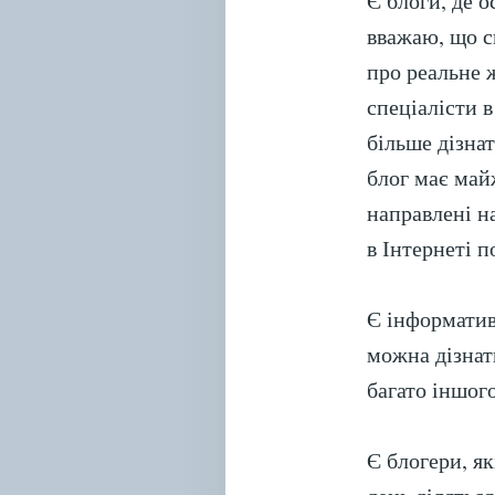
Є блоги, де 
вважаю, що сп
про реальне ж
спеціалісти 
більше дізнат
блог має май
направлені н
в Інтернеті 
Є інформатив
можна дізнати
багато іншого
Є блогери, я