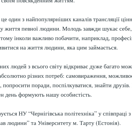
я своїм повсякденним життям.
– це один з найпопулярніших каналів трансляції цін
ду життя певної людини. Молодь завжди шукає себе, 
 тому інколи важливо побачити, наприклад, професі
ивитися на життя людини, яка цим займається.
зних людей з всього світу відкриває дуже багато мо
абсолютно різних потреб: самовираження, можливо
 попросити поради, поспілкуватися, знайти друзів. 
н день формують нашу особистість.
зується НУ “Чернігівська політехніка” у співпраці 
ав людини” та Університету м. Тарту (Естонія).