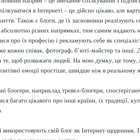
основний напрям – це звичайне спілкування з підпи
ілкуватися в Інтернеті – це дійсно цікаво, але варт
иття. Також є блоги, де їх засновники реалізують с
в абсолютно різних напрямках, тим самим надають 
ися про їх професію і рекламують себе як спеціаліст
же кожен співак, фотограф, б’юті-майстер та інші. 
а те, щоб розважати людей. На мою думку, це тому,
позитівні емоції простіше, швидше ніж в реальному 
ні блогери, наприклад тревел-блогери, спостерігаю
ся багато цікавого про інші країни, іх традиції, кул
.
кі використовують свій блог як Інтернет-щоденник.