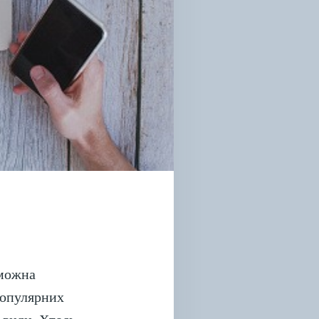
 можна
популярних