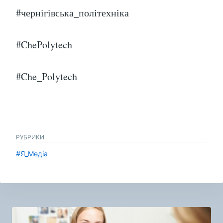
#чернігівська_політехніка
#ChePolytech
#Che_Polytech
РУБРИКИ
#Я_Медіа
Навигация