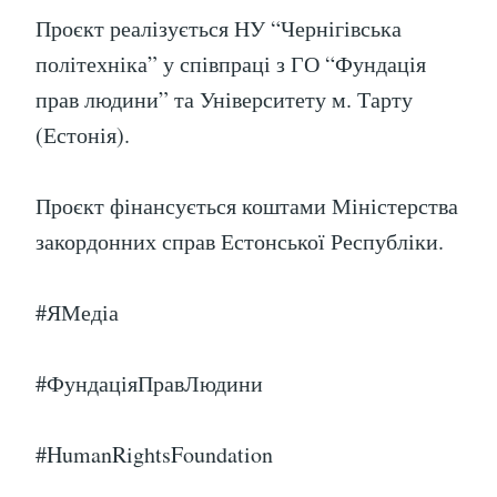
Проєкт реалізується НУ “Чернігівська
політехніка” у співпраці з ГО “Фундація
прав людини” та Університету м. Тарту
(Естонія).
Проєкт фінансується коштами Міністерства
закордонних справ Естонської Республіки.
#ЯМедіа
#ФундаціяПравЛюдини
#HumanRightsFoundation