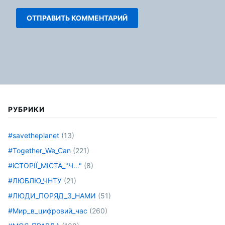
РУБРИКИ
#savetheplanet
(13)
#Together_We_Can
(221)
#іСТОРІЇ_МІСТА_"Ч…"
(8)
#ЛЮБЛЮ_ЧНТУ
(21)
#ЛЮДИ_ПОРЯД_З_НАМИ
(51)
#Мир_в_цифровий_час
(260)