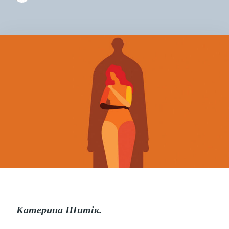
НА
В
СУ
СВІ
Катерина Шитік.