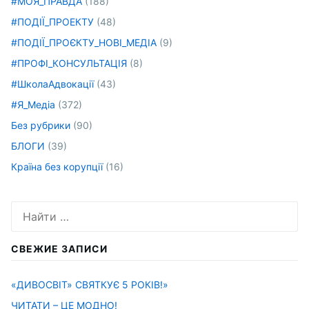
#МОЯ_ПРАВДА
(188)
#ПОДІЇ_ПРОЕКТУ
(48)
#ПОДІЇ_ПРОЄКТУ_НОВІ_МЕДІА
(9)
#ПРОФІ_КОНСУЛЬТАЦІЯ
(8)
#ШколаАдвокації
(43)
#Я_Медіа
(372)
Без рубрики
(90)
БЛОГИ
(39)
Країна без корупції
(16)
Искать:
СВЕЖИЕ ЗАПИСИ
«ДИВОСВІТ» СВЯТКУЄ 5 РОКІВ!»
ЧИТАТИ – ЦЕ МОДНО!