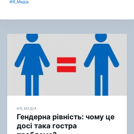
#Я_Медіа
Навигация
по
записям
#Я_МЕДІА
Гендерна рівність: чому це
досі така гостра