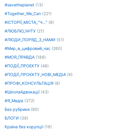
#savetheplanet
(13)
#Together_We_Can
(221)
#іСТОРІЇ_МІСТА_"Ч…"
(8)
#ЛЮБЛЮ_ЧНТУ
(21)
#ЛЮДИ_ПОРЯД_З_НАМИ
(51)
#Мир_в_цифровий_час
(260)
#МОЯ_ПРАВДА
(188)
#ПОДІЇ_ПРОЕКТУ
(48)
#ПОДІЇ_ПРОЄКТУ_НОВІ_МЕДІА
(9)
#ПРОФІ_КОНСУЛЬТАЦІЯ
(8)
#ШколаАдвокації
(43)
#Я_Медіа
(372)
Без рубрики
(90)
БЛОГИ
(39)
Країна без корупції
(16)