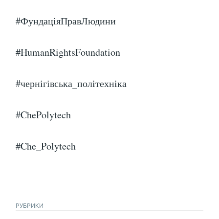
#ФундаціяПравЛюдини
#HumanRightsFoundation
#чернігівська_політехніка
#ChePolytech
#Che_Polytech
РУБРИКИ