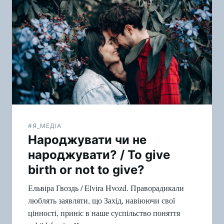
#Я_МЕДІА
Народжувати чи не
народжувати? / To give
birth or not to give?
Ельвіра Гвоздь / Elvira Hvozd. Праворадикали
люблять заявляти, що Захід, навіюючи свої
цінності, приніс в наше суспільство поняття