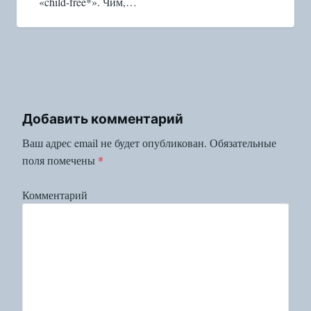
«child-free*». Чим,…
Добавить комментарий
Ваш адрес email не будет опубликован.
Обязательные
поля помечены
*
Комментарий