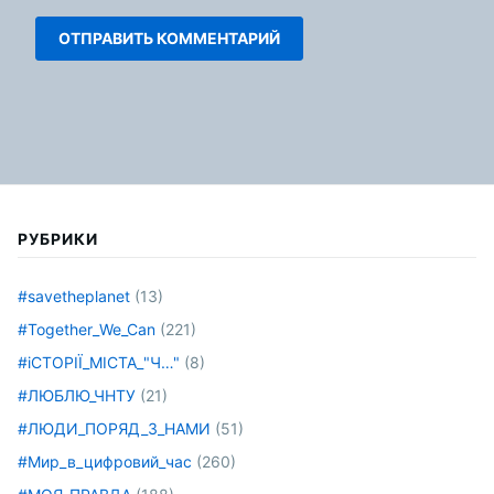
РУБРИКИ
#savetheplanet
(13)
#Together_We_Can
(221)
#іСТОРІЇ_МІСТА_"Ч…"
(8)
#ЛЮБЛЮ_ЧНТУ
(21)
#ЛЮДИ_ПОРЯД_З_НАМИ
(51)
#Мир_в_цифровий_час
(260)