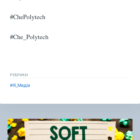
#ChePolytech
#Che_Polytech
РУБРИКИ
#Я_Медіа
Навигация
по