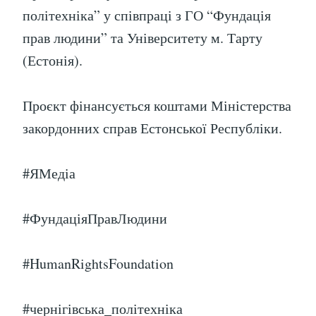
політехніка” у співпраці з ГО “Фундація
прав людини” та Університету м. Тарту
(Естонія).
Проєкт фінансується коштами Міністерства
закордонних справ Естонської Республіки.
#ЯМедіа
#ФундаціяПравЛюдини
#HumanRightsFoundation
#чернігівська_політехніка